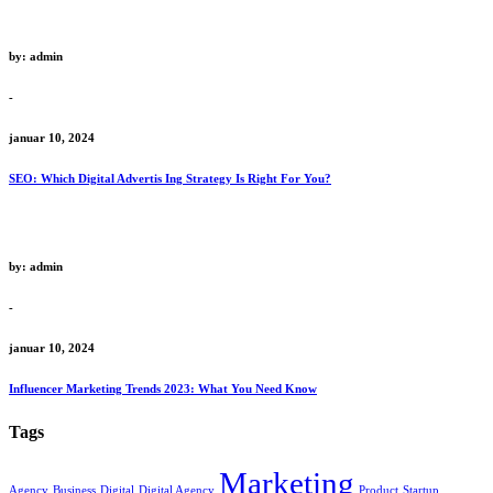
by: admin
-
januar 10, 2024
SEO: Which Digital Advertis Ing Strategy Is Right For You?
by: admin
-
januar 10, 2024
Influencer Marketing Trends 2023: What You Need Know
Tags
Marketing
Agency
Business
Digital
Digital Agency
Product
Startup