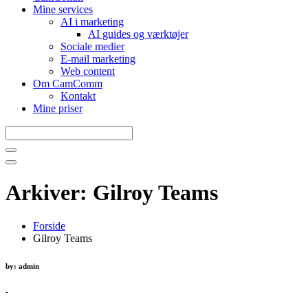
Mine services
AI i marketing
AI guides og værktøjer
Sociale medier
E-mail marketing
Web content
Om CamComm
Kontakt
Mine priser
Arkiver:
Gilroy Teams
Forside
Gilroy Teams
by: admin
-